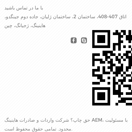
با ما در تماس باشید
اتاق 407-408، ساختمان 2، ساختمان ژلیان، جاده دوم جینگدو،
هاینینگ، ژجیانگ، چین
حق چاپ؟
شرکت واردات و صادرات هاینینگ AEM، با مسئولیت
تمامی حقوق محفوظ است.
محدود.