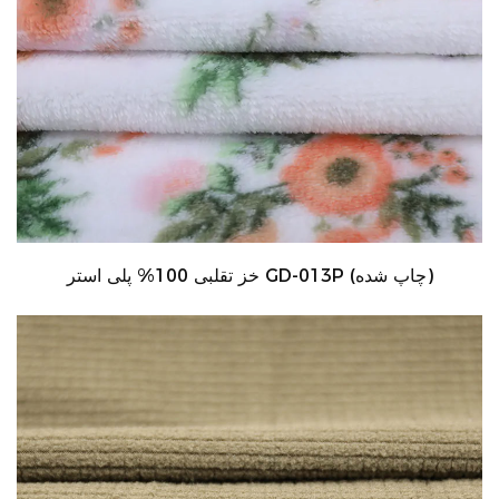
خز تقلبی 100% پلی استر GD-013P (چاپ شده)