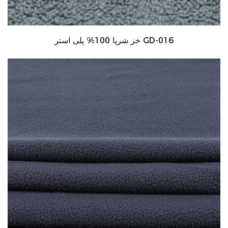
خز شرپا 100% پلی استر GD-016