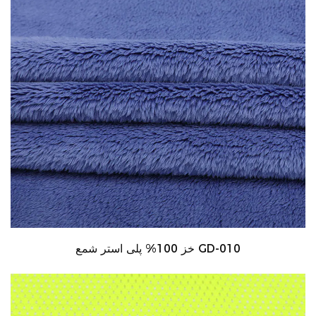
خز 100% پلی استر شمع GD-010