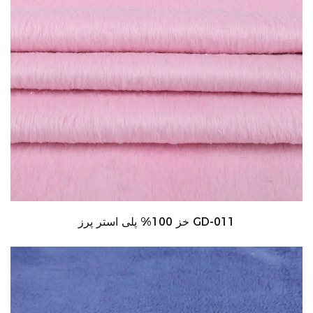
خز 100% پلی استر پرز GD-011