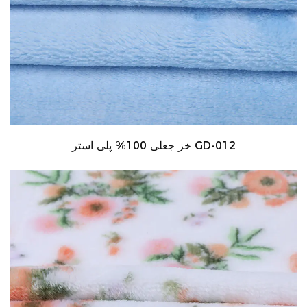
خز جعلی 100% پلی استر GD-012