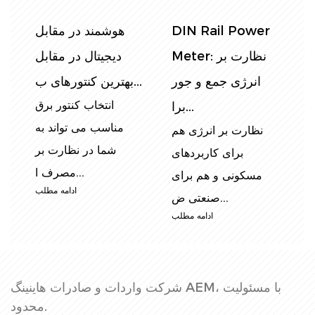
ل
کنتورهای ریلی تک
کنترل مصرف برق:
ل
فاز دین: نصب ، عیب
انتخاب کنتور انرژی
یابی و راهنمای...
ریلی DIN ، جزئی...
ق
کنتورهای برقی ریلی
اندازه گیری دقیق
ه
تک فاز DIN به طور
مصرف انرژی در بخش
ر
گسترده در کاربردهای
های مختلف ، از
...
تأسیسات...
ب
ادامه مطلب
ادامه مطلب
شرکت واردات و صادرات هاینینگ AEM، با مسئولیت
محدود.