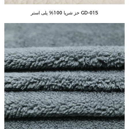
خز شرپا 100% پلی استر GD-015