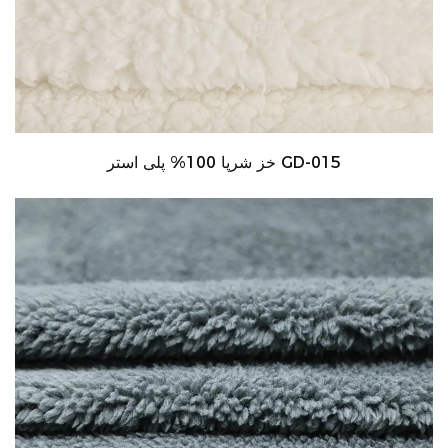
خز شرپا 100% پلی استر GD-015