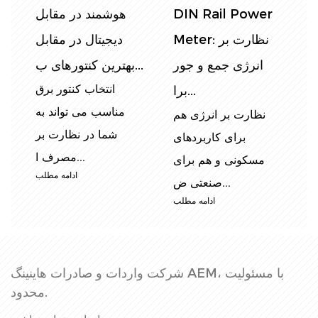
:
DIN Rail Power
هوشمند در مقابل
ی
Meter: نظارت بر
دیجیتال در مقابل
فا
انرژی جمع و جور
بهترین کنتورهای ب...
ق
انتخاب کنتور برق
برا...
ش
مناسب می تواند به
نظارت بر انرژی هم
ز
شما در نظارت بر
برای کاربردهای
مصرف ا...
مسکونی و هم برای
ب
ادامه مطلب
صنعتی ض...
ادامه مطلب
شرکت واردات و صادرات هاینینگ AEM، با مسئولیت
محدود.