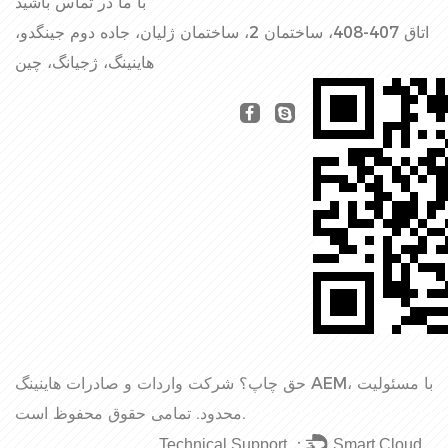
با ما در تماس باشید
اتاق 407-408، ساختمان 2، ساختمان ژلیان، جاده دوم جینگدو،
هاینینگ، ژجیانگ، چین
حق چاپ؟
شرکت واردات و صادرات هاینینگ AEM، با مسئولیت
تمامی حقوق محفوظ است.
محدود.
Technical Support ：
Smart Cloud