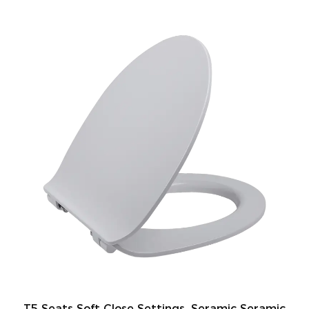
T5 Seats Soft Close Settings, Seramic Seramic