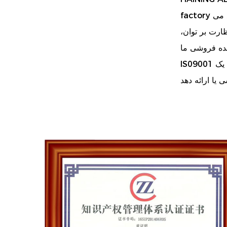
در چین این شرکت پیشرو در تجارت خارجی با 15 سال سابقه در صادرات کنتور برق، چینی بهداشتی، نساجی و سایر صنایع می
factory
ارت بر توان،
IS09001 را گذرانده است، ما دارای نیروی فنی قوی، تجهیزات تست پیشرفته، تجهیزات تولید و خطوط تولید کاملاً اتوماتیک و همچنین یک