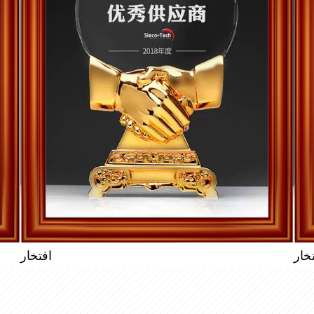
خار
افتخار