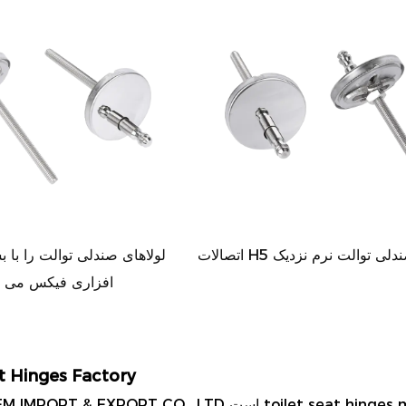
 لولای صندلی توالت نرم نزدیک
افزاری فیکس می ک
at Hinges Factory
toilet seat hinges
HAINING AEM IMPORT & EXPORT CO., LTD است