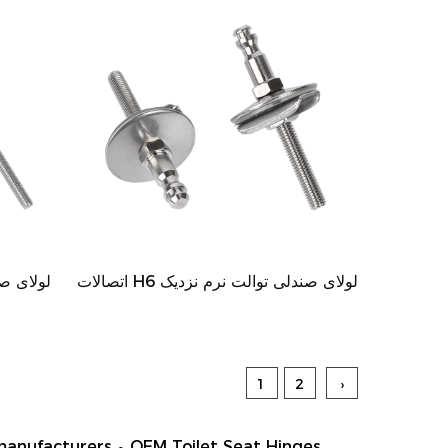
اتصالات H6 لولای صندلی توالت نرم نزدیک
اتصالات H5
1
2
›
OEM Toilet Seat Hinges
و
 manufacturers