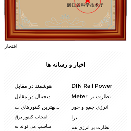
افتخار
اخبار و رسانه ها
ل
کنتورهای ریلی تک
کنترل مصرف برق:
ل
فاز دین: نصب ، عیب
انتخاب کنتور انرژی
یابی و راهنمای...
ریلی DIN ، جزئی...
ق
کنتورهای برقی ریلی
اندازه گیری دقیق
ه
تک فاز DIN به طور
مصرف انرژی در بخش