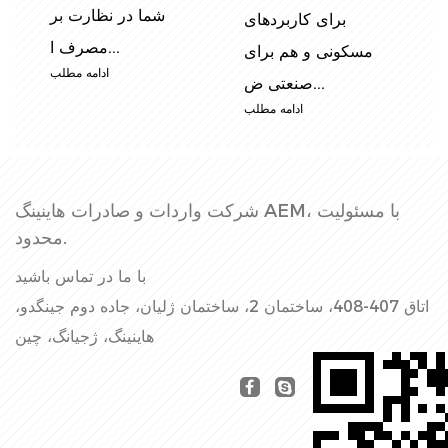
ر
گسترده در کاربردهای
های مختلف ، از
...
تأسیسات...
ب
ادامه مطلب
ادامه مطلب
شرکت واردات و صادرات هاینینگ AEM، با مسئولیت
محدود.
با ما در تماس باشید
اتاق 407-408، ساختمان 2، ساختمان ژلیان، جاده دوم جینگدو،
هاینینگ، ژجیانگ، چین