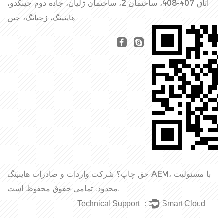
اتاق 407-408، ساختمان 2، ساختمان ژلیان، جاده دوم جینگدو،
هاینینگ، ژجیانگ، چین
حق چاپ؟
شرکت واردات و صادرات هاینینگ AEM، با مسئولیت
تمامی حقوق محفوظ است.
محدود.
Technical Support ：
Smart Cloud