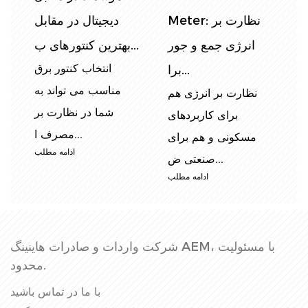
ل
فاز دین: نصب ، عیب
انتخاب کنتور انرژی
یابی و راهنمای...
ریلی DIN ، جزئی...
ق
کنتورهای برقی ریلی
اندازه گیری دقیق
ه
تک فاز DIN به طور
مصرف انرژی در بخش
ر
گسترده در کاربردهای
های مختلف ، از
...
تأسیسات...
ب
ادامه مطلب
ادامه مطلب
شرکت واردات و صادرات هاینینگ AEM، با مسئولیت
محدود.
با ما در تماس باشید