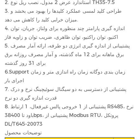
2. استاندارد عرض 2 مدول، نصب ریل نوع TH35-7.5
3. طراحی کلید لمسی عملکرد کلیدها را بهبود می بخشد و
میزان خرابی کلید را کاهش می دهد.
4. اندازه گیری پارامتر چند منظوره برای ولتاژ، جریان، توان
اکتیو، توان راکتیو، توان ظاهری، ضریب توان و زاویه فاز
5. پشتیبانی از اندازه گیری انرژی دو طرفه، ارائه آمار مصرف
برق ماهانه برای 12 ماه گذشته، و آمار مصرف روزانه برق
برای 31 روز گذشته
6.Support زمان بندی دوگانه زمان راه اندازی متر و زمان
اجرای بار
7. پشتیبانی از دسترسی به دو سیگنال سوئیچینگ نرخ و درک
قدرت اندازه گیری دو نرخ
8. پشتیبانی از 1 خروجی پالس غیرفعال، 1 ارتباط RS485، نرخ
باود تا 38400bps، پشتیبانی از Modbus RTU، پروتکل
DL/T645-20073
توضیحات محصول