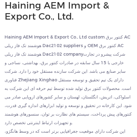
Haining AEM Import &
متر برق ما که برای نصب AC طراحی شده است، برای
Export Co., Ltd.
اندازه‌گیری دقیق و کارآمد انرژی به طور یکپارچه در سیستم
الکتریکی شما ادغام می‌شود.
پایش هوشمند انرژی:
custom کنتور برق AC
Haining AEM Import & Export Co., Ltd
قدرت هوشمندی را با متر برق AC هوشمند ما تجربه کنید. با
OEM کنتور برق AC
و
هوشمند تک فاز ریلی Dac2102 suppliers
ویژگی‌های پیشرفته، به شما امکان می‌دهد به بینش‌های
شرکت پیشرو در تجارت
هوشمند تک فاز ریلی Dac2102 company
ارزشمندی در مورد الگوهای مصرف انرژی خود دسترسی داشته
خارجی با 15 سال سابقه در صادرات کنتور برق، بهداشتی، نساجی و
سایر صنایع می باشد. این شرکت سازنده مستقل خود را دارد. شرکت
باشید و به شما این امکان را می‌دهد تا تصمیم‌گیری آگاهانه برای
فناوری Zhejiang Xinghao دارای یک تیم تحقیق و توسعه مستقل
بهره‌وری انرژی بگیرید.
است. محصولات کنتور برق تولید شده توسط تیم حرفه ای این شرکت به
خدمات پس از فروش قابل اعتماد:
اسلواکی، اتریش، انگلستان، لهستان و سایر کشورهای اروپایی صادر می
ما به ارائه خدمات پس از فروش عالی به مشتریان خود افتخار
شود. این کارخانه در تحقیق و توسعه و تولید ابزارهای اندازه گیری قدرت،
می کنیم. در صورت بروز هر گونه مشکل، ظرف مدت یک سال
کنتورهای پیش پرداخت، سیستم های نظارت بر توان، سنسورهای هوشمند
از تاریخ خرید، با یک جایگزین جدید تحت پوشش قرار می گیرید.
و تجهیزات ارتباط اینترنتی تخصص دارد.
گارانتی 3 ساله:
این شرکت دارای موقعیت جغرافیایی برتر است که در وسط هانگژو،