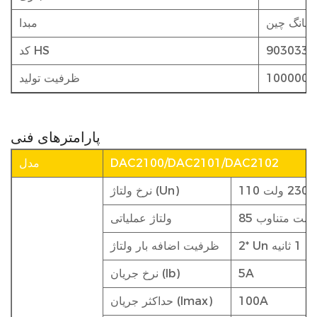
جیانگ چین
مبدا
9030339
کد HS
ظرفیت تولید
پارامترهای فنی
DAC2100/DAC2101/DAC2102
مدل
نرخ ولتاژ (Un)
ولتاژ عملیاتی
رای 1 ثانیه
ظرفیت اضافه بار ولتاژ
5A
نرخ جریان (Ib)
100A
حداکثر جریان (Imax)