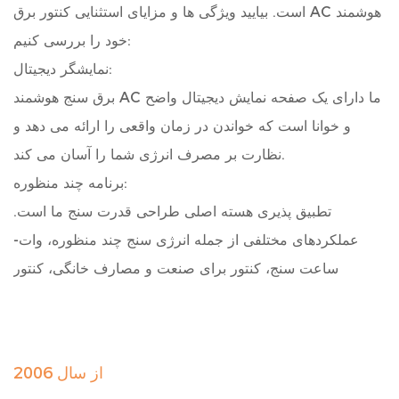
است. بیایید ویژگی ها و مزایای استثنایی کنتور برق AC هوشمند
خود را بررسی کنیم:
نمایشگر دیجیتال:
برق سنج هوشمند AC ما دارای یک صفحه نمایش دیجیتال واضح
و خوانا است که خواندن در زمان واقعی را ارائه می دهد و
نظارت بر مصرف انرژی شما را آسان می کند.
برنامه چند منظوره:
تطبیق پذیری هسته اصلی طراحی قدرت سنج ما است.
عملکردهای مختلفی از جمله انرژی سنج چند منظوره، وات-
ساعت سنج، کنتور برای صنعت و مصارف خانگی، کنتور
استاندارد انرژی الکتریکی، متر پیش پرداخت، کنتور انرژی
راکتیو، متر وات-ساعت چند نرخی، و حداکثر تقاضا سنج را انجام
می دهد.
از سال 2006
نصب AC: