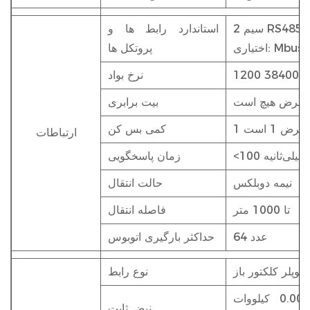
RS485، Mo
استاندارد رابط ها و
اختیاری: Mbus
پروتکل ها
نرخ بواد
ش فرض هیچ است
بیت برابری
کمی بس کن
ارتباطات
<100 میلی‌ثانیه
زمان پاسخگویی
نیمه دوبلکس
حالت انتقال
تا 1000 متر
فاصله انتقال
64 عدد
حداکثر بارگیری اتوبوس
وکوپلر کلکتور باز
نوع رابط
در هر پالس برابر با 0.001/0.01/0.1/1 کیلووات
نبض ثابت