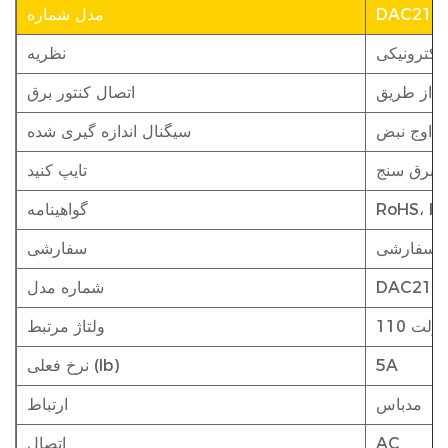
DAC210
مدل شماره
الکترونیکی
نظریه
ک از طریق
اتصال کنتور برق
اوج نبض
سیگنال اندازه گیری شده
برق سنج
تایپ کنید
RoHS، IS
گواهینامه
سفارشی
سفارشی
DAC210
شماره مدل
ولتاژ مرتبط
5A
نرخ فعلی (Ib)
مدباس
ارتباط
AC
اتصال