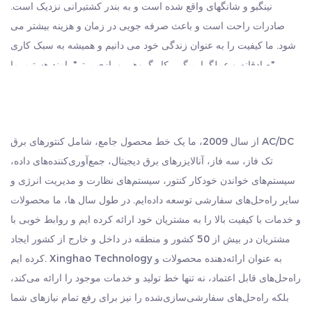
نینگبو و شانگهای واقع شده است و به بندر کشتیرانی نزدیک است.
از کیفیت و دوام محصول ما مطمئن باشید، زیرا با 3 سال
صادرات راحت است و باعث صرفه جویی در زمان و هزینه بیشتر می
گارانتی ارائه می شود. ما پشتیبان عملکرد و طول عمر متر برق
شود. ما کیفیت را به عنوان زندگی خود می دانیم و همیشه به سبک کاری
AC هوشمند خود هستیم.
"صادقانه و عملگرا، پیگیر، کار گروهی و بازی برتر" پایبند هستیم. ما
طراحی شده برای کاربردهای تک فاز:
صمیمانه از مشتریانی از سراسر جهان استقبال می کنیم که از ما بازدید
متر برق ما برای تجهیزات الکتریکی تک فاز طراحی شده است و
کنند، به دنبال توسعه مشترک و ایجاد درخشش با هم باشند.
آن را برای کاربردهای مسکونی و تجاری در مقیاس کوچک
از سال 2009، ما یک خط محصول جامع، شامل کنتورهای برق AC/DC
مناسب می کند.
تک فاز، سه فاز، آنالایزرهای برق دیجیتال، جمع‌آوری‌کننده‌های داده،
یکپارچه سازی بدون درز:
سیستم‌های خواندن خودکار کنتور، سیستم‌های نظارت و مدیریت انرژی و
کنتور برق متناوب هوشمند تک فاز ریلی DIN برای نصب آسان
سایر راه‌حل‌های سفارشی توسعه داده‌ایم. در طول سال ها، ما محصولات
بر روی ریل های DIN طراحی شده است و از نصب منظم و
و خدمات با کیفیت بالا را به مشتریان خود ارائه کرده ایم و روابط خوبی با
منظم در تابلوی برق شما اطمینان می دهد.
مشتریان در بیش از 50 کشور و منطقه در داخل و خارج از کشور ایجاد
مدیریت کارآمد انرژی:
کرده ایم. Xinghao Technology به عنوان ارائه‌دهنده محصولات و
با استفاده از کنتور برق متناوب هوشمند ما، مصرف انرژی خود
راه‌حل‌های قابل اعتماد، نه تنها خط تولید و خدمات موجود را ارائه می‌کند،
بلکه راه‌حل‌های سفارشی‌سازی‌شده را نیز برای رفع تمام نیازهای شما
را بدون دردسر کنترل کنید. به خودتان قدرت دهید تا مصرف