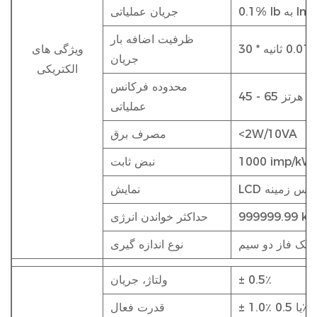
 Ib به Imax
جریان عملیاتی
ظرفیت اضافه بار
نیه
ویژگی های
جریان
الکتریکی
محدوده فرکانس
45 - 65 هرتز
عملیاتی
<2W/10VA
مصرف برق
1000 imp/kW
نبض ثابت
 نور پس زمینه
نمایش
999999.99 k
حداکثر خواندن انرژی
تک فاز دو سیم
نوع اندازه گیری
± 0.5٪
ولتاژ، جریان
± 1.0٪ یا 0.5٪
قدرت فعال