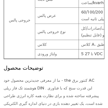
60/100/200 میلی ثانیه (قابل تنظیم)، پیش فرض 100
عرض پالس
میلی ثانیه است
خروجی پالس
ردات/صادرات/کل
نوع خروجی پالس
تیو (قابل تنظیم)
IEC
کلاس
5 تا 27 VDC
ولتاژ ورودی
توضیحات محصول
کنتور برق AC
ما از معرفی جدیدترین محصول خود - the
. این قدرت سنج که با فناوری
هوشمند تک فاز ریلی DIN
پیشرفته ساخته شده و برای نظارت همه کاره انرژی طراحی
شده است، یک تغییر دهنده بازی در دنیای اندازه گیری الکتریکی