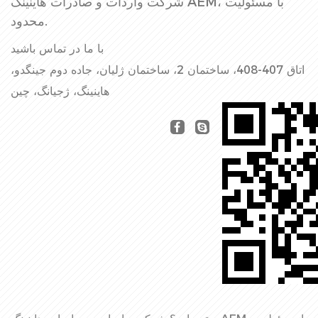
شرکت واردات و صادرات هاینینگ AEM، با مسئولیت
محدود.
با ما در تماس باشید
اتاق 407-408، ساختمان 2، ساختمان ژلیان، جاده دوم جینگدو،
هاینینگ، ژجیانگ، چین