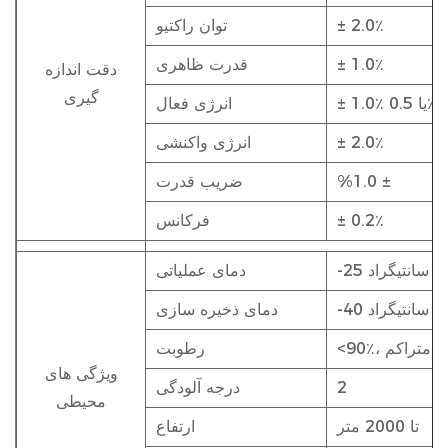
± 2.0٪
توان راکتیو
± 1.0٪
قدرت ظاهری
دقت اندازه
گیری
± 1.0٪ یا 0.5٪
انرژی فعال
± 2.0٪
انرژی واکنشی
%1.0 ±
ضریب قدرت
± 0.2٪
فرکانس
دمای عملیاتی
دمای ذخیره سازی
9، غیر متراکم
رطوبت
ویژگی های
2
درجه آلودگی
محیطی
تا 2000 متر
ارتفاع