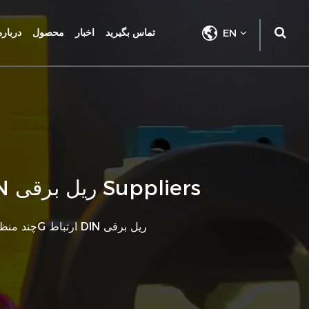
EN
تماس بگیرید
اخبار
محصول
درباره
DAC4350CT تک فاز 4P چند منظوره با رله 4G ارتباط DIN ریل برقی Suppliers
DAC4350CT تک فاز 4P چند منظوره با رله 4G ارتباط DIN ریل برقی