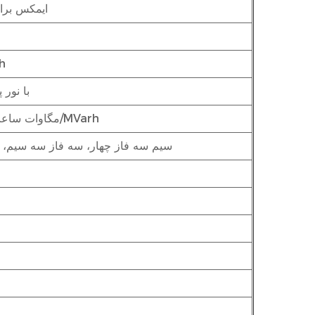
20*ایمکس برای 0.5 ث
h
LCD با ن
99999999 مگاوات ساعت/MVarh
سیم سه فاز چهار، سه فاز سه سیم، ت