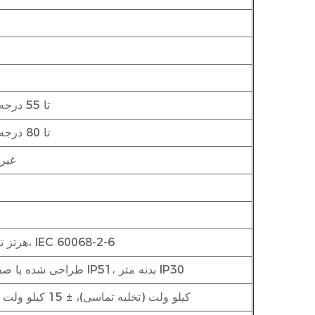
-25 تا 55 درجه سانتیگراد
-40 تا 80 درجه سانتیگراد
<90٪،
10 هرتز تا 150 هرتز، IEC 60068-2-6
طراحی شده با صفحه نمایش جلو IP51، بدنه متر IP30
± 8 کیلو ولت (تخلیه تماسی)، ± 15 کیلو ولت (تخلیه هوا)