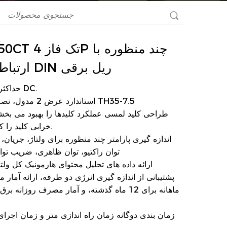
DAC4350CT تک ف
رله 4G ارتباط DIN ریل برقی
1. حداکثر 100 آمپر DC.
2. استاندارد عرض 2 مدول، نصب ریل نوع TH35-7.5
خرابی کلید را کاهش می دهد.
توان راکتیو، توان ظاهری، ضریب توان
5. ارائه داده های تحلیل محتوای هارمونیک کل ولت