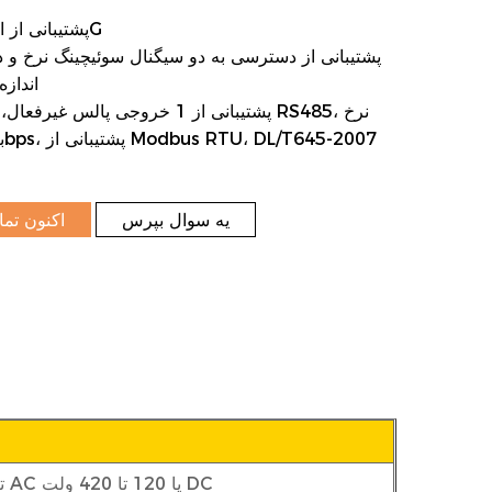
8. پشتیبانی از ارتباطات 4G
اندازه
یه سوال بپرس
اکنون تما
85 تا 300 ولت AC یا 120 تا 420 ولت DC