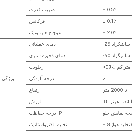
± 0.5٪
ضریب قدرت
± 0.1٪
فرکانس
± 2.0٪
اعوجاج هارمونیک
دمای عملیاتی
دمای ذخیره سازی
 غیر متراکم
رطوبت
2
درجه آلودگی
ویژگی 
تا 2000 متر
ارتفاع
لرزش
درجه حفاظت IP
تخلیه الکترواستاتیک