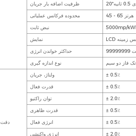
انیه
ظرفیت اضافه بار جریان
45 - 65 هرتز
محدوده فرکانس عملیاتی
5000mp/kW
نبض ثابت
ور پس زمینه
نمایش
حداکثر خواندن انرژی
ک فاز دو سیم
نوع اندازه گیری
± 0.5٪
ولتاژ، جریان
± 0.5٪
قدرت فعال
± 2.0٪
توان راکتیو
± 0.5٪
قدرت ظاهری
± 0.5٪
انرژی فعال
دقت ا
± 2.0٪
انرژی واکنشی