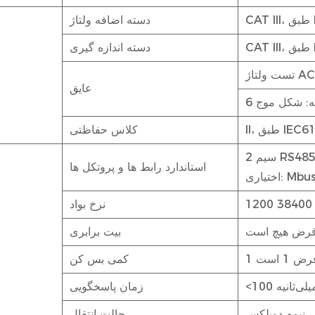
I
دسته اضافه ولتاژ
I
دسته اندازه گیری
عایق
IEC61010-
کلاس حفاظتی
RS485، 
استاندارد رابط ها و پروتکل ها
ختیاری: Mbus
نرخ بواد
 فرض هیچ است
بیت برابری
کمی بس کن
10 میلی‌ثانیه
زمان پاسخگویی
نیمه دوبلکس
حالت انتقال