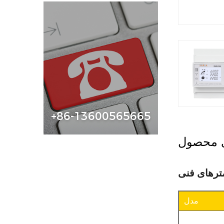
+86-13600565665
ی محصول
مترهای فنی
مدل