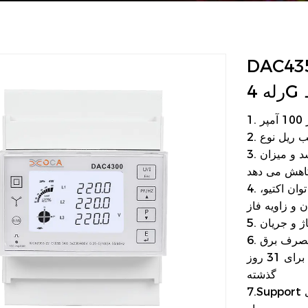
از 4P چند منظوره با
3. طراحی کلید لمسی عملکرد کلیدها را بهبود می بخشد و میزان
4. اندازه گیری پارامتر چند منظوره برای ولتاژ، جریان، توان اکتیو،
 و زاویه فاز
اژ و جریان
6. پشتیبانی از اندازه گیری انرژی دو طرفه، ارائه آمار مصرف برق
ماهانه برای 12 ماه گذشته، و آمار مصرف روزانه برق برای 31 روز
گذشته
7.Support زمان بندی دوگانه زمان راه اندازی متر و زمان اجرای