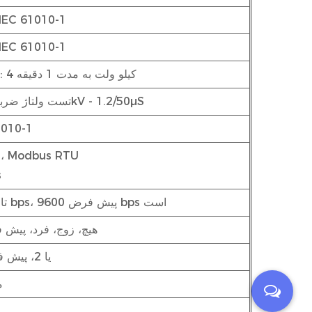
CAT III، طبق EC 61010-1
CAT III، طبق EC 61010-1
تست ولتاژ AC: 4 کیلو ولت به مدت 1 دقیقه
تست ولتاژ ضربه: شکل موج 6kV - 1.2/50µS
II، طبق 1
2 سیم Modbus RTU
ا
1200 تا 38400 bps، پیش فرض 9600 bps است
هیچ، زوج، فرد، پیش
1 یا 2، پیش فرض 1 است
<0