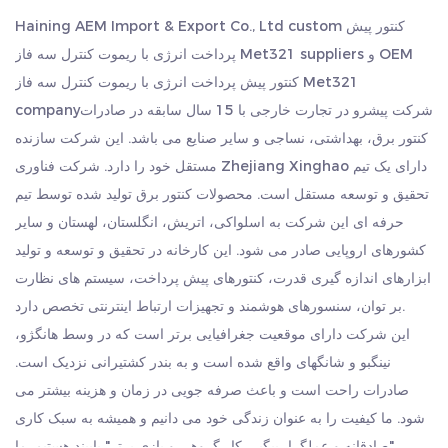
گواهینامه: این محصول دارای گواهینامه استانداردهای مختلف از
custom کنتور پیش
Haining AEM Import & Export Co., Ltd
جمله RoHS (محدودیت مواد خطرناک)، ISO (سازمان بین
OEM
و
پرداخت انرژی با ریموت کنترل سه فاز Met321 suppliers
المللی استاندارد) و CE (Conformité Européene) است.
کنتور پیش پرداخت انرژی با ریموت کنترل سه فاز Met321
شرکت پیشرو در تجارت خارجی با 15 سال سابقه در صادرات
سفارشی: محصول قابل تنظیم است، به این معنی که می توان
company
کنتور برق، بهداشتی، نساجی و سایر صنایع می باشد. این شرکت سازنده
آن را برای برآوردن نیازها یا ترجیحات خاص طراحی کرد.
مستقل خود را دارد. شرکت فناوری Zhejiang Xinghao دارای یک تیم
عرض پالس: این متر امکان پیکربندی پهنای پالس را با گزینه
تحقیق و توسعه مستقل است. محصولات کنتور برق تولید شده توسط تیم
های 60، 100 یا 200 میلی ثانیه فراهم می کند. این ممکن است
حرفه ای این شرکت به اسلواکی، اتریش، انگلستان، لهستان و سایر
برای پروتکل های ارتباطی خاص یا برنامه های کاربردی مرتبط
کشورهای اروپایی صادر می شود. این کارخانه در تحقیق و توسعه و تولید
باشد.
ابزارهای اندازه گیری قدرت، کنتورهای پیش پرداخت، سیستم های نظارت
بسته بندی حمل و نقل: محصول معمولاً در کارتن ها و پالت های
بر توان، سنسورهای هوشمند و تجهیزات ارتباط اینترنتی تخصص دارد.
کاغذی بسته بندی می شود که حمل و نقل ایمن و مطمئن را
این شرکت دارای موقعیت جغرافیایی برتر است که در وسط هانگژو،
نینگبو و شانگهای واقع شده است و به بندر کشتیرانی نزدیک است.
تضمین می کند.
صادرات راحت است و باعث صرفه جویی در زمان و هزینه بیشتر می
مشخصات:
شود. ما کیفیت را به عنوان زندگی خود می دانیم و همیشه به سبک کاری
ابعاد: 98 × 126 × 80 میلی متر. این ابعاد فیزیکی متر را فراهم
"صادقانه و عملگرا، پیگیر، کار گروهی و بازی برتر" پایبند هستیم. ما