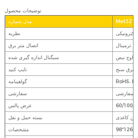
توضیحات محصول
Met321
مدل شماره
الکترونیکی
نظریه
ترمینال
اتصال متر برق
اوج نبض
سیگنال اندازه گیری شده
برق سنج
تایپ کنید
RoHS، IS
گواهینامه
سفارشی
سفارشی
عرض پالس
رتن کاغذی
بسته حمل و نقل
مشخصات