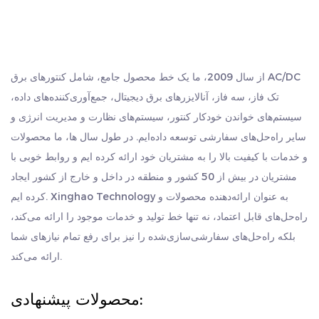
می کند.
صمیمانه از مشتریانی از سراسر جهان استقبال می کنیم که از ما بازدید
علامت تجاری: XOCA که نام برند یا سازنده است.
کنند، به دنبال توسعه مشترک و ایجاد درخشش با هم باشند.
مبدا: ژجیانگ، چین، نشان می دهد که محصول در کجا تولید می
از سال 2009، ما یک خط محصول جامع، شامل کنتورهای برق AC/DC
شود.
تک فاز، سه فاز، آنالایزرهای برق دیجیتال، جمع‌آوری‌کننده‌های داده،
کد HS: 903033900 که یک کد سیستم هماهنگ (HS) است که
سیستم‌های خواندن خودکار کنتور، سیستم‌های نظارت و مدیریت انرژی و
برای طبقه بندی گمرکی و تجارت بین المللی استفاده می شود.
سایر راه‌حل‌های سفارشی توسعه داده‌ایم. در طول سال ها، ما محصولات
ظرفیت تولید: تولید کننده ظرفیت تولید 1.000.000 دستگاه از
و خدمات با کیفیت بالا را به مشتریان خود ارائه کرده ایم و روابط خوبی با
این متر در سال را دارد که نشان دهنده توانایی آنها در تامین
مشتریان در بیش از 50 کشور و منطقه در داخل و خارج از کشور ایجاد
تقاضای بازار است.
کرده ایم. Xinghao Technology به عنوان ارائه‌دهنده محصولات و
به طور خلاصه، کنتور انرژی سنج پیش پرداخت STS کنترل از
راه‌حل‌های قابل اعتماد، نه تنها خط تولید و خدمات موجود را ارائه می‌کند،
بلکه راه‌حل‌های سفارشی‌سازی‌شده را نیز برای رفع تمام نیازهای شما
راه دور سه فاز یک کنتور برق الکترونیکی معتبر است که برای
ارائه می‌کند.
سیستم های الکتریکی سه فاز طراحی شده است. گزینه های
سفارشی سازی را ارائه می دهد، دارای تنظیمات عرض پالس
محصولات پیشنهادی:
قابل تنظیم است و در ژجیانگ، چین، با ظرفیت تولید سالانه