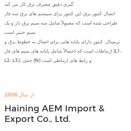
گیری دقیق مصرف برق کار می کند.
اتصال کنتور برق: این کنتور برای سیستم های برق سه فاز
طراحی شده است که معمولاً شامل سه سیم برق دار و یک
سیم خنثی است.
ترمینال: کنتور دارای پایانه هایی برای اتصال به خطوط برق و
ارتباطات است که احتمالاً شامل پایانه های سیم های فاز (L1،
L2، L3)، خنثی (N) و رابط های ارتباطی است.
سیگنال اندازه گیری شده: متر سیگنال های الکتریکی در سیستم
سه فاز را برای تعیین میزان مصرف برق اندازه گیری می کند.
پیک پالس: پیک پالس در اطلاعات ارائه شده مشخص نشده
از سال 2006
است. این پارامتر ممکن است به حداکثر قدرت سیگنال پالسی
Haining AEM Import &
اشاره داشته باشد که متر می تواند کنترل کند.
Export Co., Ltd.
نوع: کنتور یک کنتور قدرت است که به طور خاص برای اندازه
گیری دقیق مصرف برق طراحی شده است.