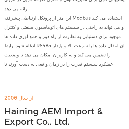
ارائه می دهد.
این متر از پروتکل ارتباطی پیشرفته Modbus استفاده می کند
و می تواند به راحتی در سیستم های اتوماسیون صنعتی و کنترل
موجود برای دستیابی به نظارت از راه دور و جمع آوری داده ها
ادغام شود. رابط RS485 آن انتقال داده ها با سرعت بالا و پایدار
را تضمین می کند و به کاربران امکان می دهد تا وضعیت
عملکرد سیستم قدرت را در زمان واقعی به دست آورند تا
تنظیمات و تصمیم گیری های به موقع و دقیق انجام دهند.
علاوه بر این، متر مجهز به دو رله الکترومغناطیسی به عنوان
خروجی دیجیتال (DO) با حداکثر فرکانس خروجی 10 هرتز
از سال 2006
است. این رله ها می توانند ولتاژ تا 250 ولت AC و جریان
Haining AEM Import &
سوئیچینگ 3.0 آمپر را تحمل کنند و دوام عالی دارند و تا
Export Co., Ltd.
100000 سیکل سوئیچینگ را تحمل می کنند. در عین حال، این
محصول دارای ولتاژ عایق بالای 2.5 کیلوولت بر ثانیه است که