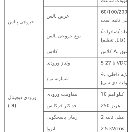
60/100/200 میلی ثانیه (قابل تنظیم)، پیش فرض 100
عرض پالس
میلی ثانیه است
خروجی پالس
اردات/صادرات/
نوع خروجی پالس
کل (قابل تنظیم)
IE
کلاس
5 تا 27 VDC
ولتاژ ورودی
4، پشتیبانی از ورودی تماس خشک (منبع تغذیه داخلی:
شماره، نوع
10 کیلو اهم
مقاومت ورودی
ورودی دیجیتال
250 هرتز
حداکثر فرکانس
(DI)
2 میلی ثانیه
زمان پاسخگویی
2.5 kVrms
انزوا