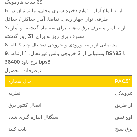
63 ساب هارمونیک.
6. ارائه انواع آمار و توابع ذخیره سازی محلی، مانند توان دو
طرفه، توان چهار ربعی، تقاضا، آمار حداکثر / حداقل
7، ارائه آمار مصرف برق ماهانه برای سه ماه گذشته، و آمار
مصرف برق روزانه برای 31 روز گذشته
8. پشتیبانی از رابط ورودی و خروجی دیجیتال چند کاناله
9. پشتیبانی از 2 خروجی پالس غیرفعال، 1 ارتباط RS485 با
نرخ باود 38400 bps3
توضیحات محصول
PAC511
مدل شماره
الکترونیکی
نظریه
ک از طریق
اتصال کنتور برق
اوج نبض
سیگنال اندازه گیری شده
برق سنج
تایپ کنید