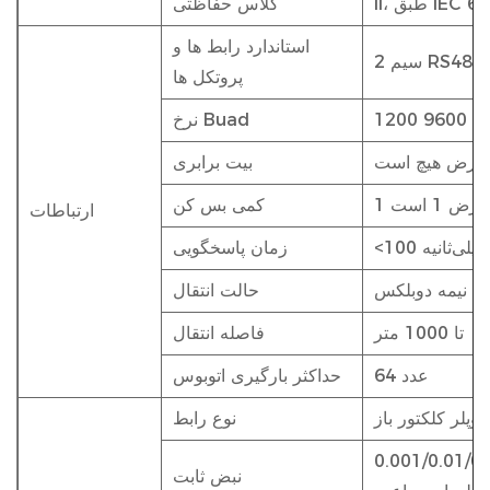
IEC 61010-
کلاس حفاظتی
استاندارد رابط ها و
پروتکل ها
نرخ Buad
ش فرض هیچ است
بیت برابری
کمی بس کن
ارتباطات
<100 میلی‌ثانیه
زمان پاسخگویی
نیمه دوبلکس
حالت انتقال
تا 1000 متر
فاصله انتقال
64 عدد
حداکثر بارگیری اتوبوس
کوپلر کلکتور باز
نوع رابط
0.001/0.01/0.1/1/10/
نبض ثابت