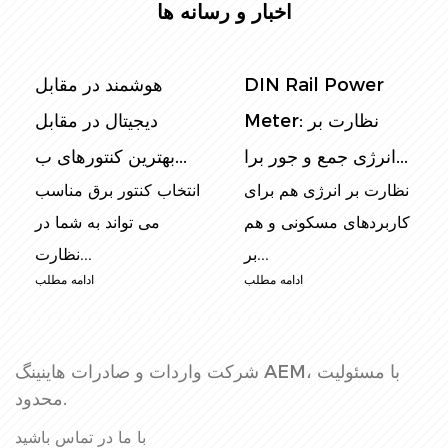
اخبار و رسانه ها
 متر: راهنمای
DIN Rail Power
هوشمند 
ظارت بر انرژی
Meter: نظارت بر
دیجیتال
خانه هو...
انرژی جمع و جور برا...
بهترین کنتورهای ب...
ای آگاه از انرژی
نظارت بر انرژی هم برای
انتخاب کنتور
روز ، نظارت بر
کاربردهای مسکونی و هم
می توان
مصرف بر...
بر...
ادامه مطلب
ادامه مطلب
شرکت واردات و صادرات هاینینگ AEM، با مسئولیت
محدود.
با ما در تماس باشید