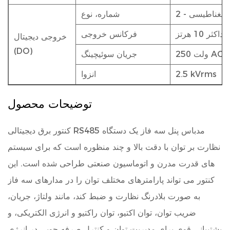
کترومغناطیسی
شماره، نوع
حداکثر 10 هرتز
فرکانس خروجی
خروجی دیجیتال
(DO)
جریان سوئیچینگ
2.5 kVrms
انزوا
توضیحات محصول
کنتور برق دیجیتالی RS485 مدباس پنل سه فاز
یک دستگاه
نظارت بر توان با دقت بالا و چند منظوره است که برای سیستم
های قدرت مدرن و اتوماسیون صنعتی طراحی شده است. این
کنتور می تواند پارامترهای مختلف توان را در مدارهای سه فاز
به صورت بلادرنگ نظارت و ضبط کند، مانند ولتاژ، جریان،
ضریب توان، توان اکتیو، توان راکتیو و انرژی الکتریکی، و
پشتیبانی قوی برای مدیریت توان و کنترل صرفه جویی در انرژی