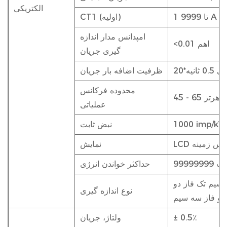
الکتریکی
1 تا 9999 A
CT1 (اولیه)
امپدانس مدار اندازه
<0.01 اهم
گیری جریان
 ثانیه
ظرفیت اضافه بار جریان
محدوده فرکانس
45 - 65 هرتز
عملیاتی
1000 imp/k
نبض ثابت
نور پس زمینه
نمایش
حداکثر خواندن انرژی
سیم تک فاز دو
نوع اندازه گیری
دو فاز سه سیم
± 0.5٪
ولتاژ، جریان