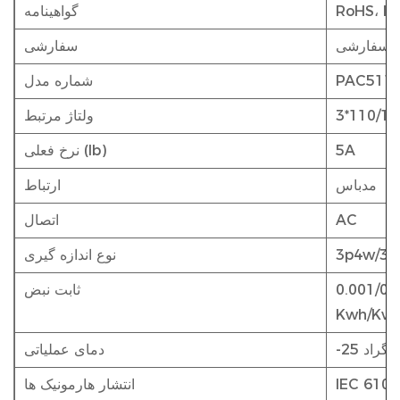
RoHS، IS
گواهینامه
سفارشی
سفارشی
PAC511
شماره مدل
ولتاژ مرتبط
5A
نرخ فعلی (Ib)
مدباس
ارتباط
AC
اتصال
3p4w/3p
نوع اندازه گیری
ر 0.001/0.01/0.1/1
ثابت نبض
Kwh/Kva
دمای عملیاتی
IEC 6100
انتشار هارمونیک ها