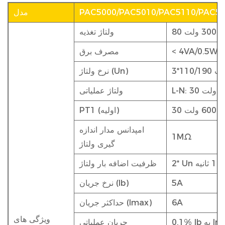
PAC5000/PAC5010/PAC5110/PAC5
مدل
ولتاژ تغذیه
< 4VA/0.5W
مصرف برق
نرخ ولتاژ (Un)
ولتاژ عملیاتی
PT1 (اولیه)
امپدانس مدار اندازه
1MΩ
گیری ولتاژ
 1 ثانیه
ظرفیت اضافه بار ولتاژ
5A
نرخ جریان (Ib)
6A
حداکثر جریان (Imax)
ویژگی های
I به Imax
جریان عملیاتی