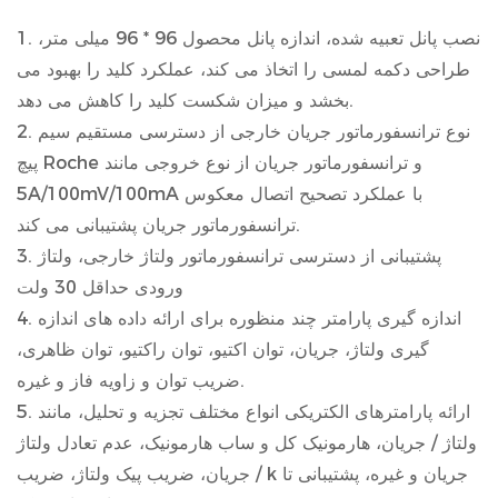
1. نصب پانل تعبیه شده، اندازه پانل محصول 96 * 96 میلی متر،
طراحی دکمه لمسی را اتخاذ می کند، عملکرد کلید را بهبود می
بخشد و میزان شکست کلید را کاهش می دهد.
2. نوع ترانسفورماتور جریان خارجی از دسترسی مستقیم سیم
پیچ Roche و ترانسفورماتور جریان از نوع خروجی مانند
5A/100mV/100mA با عملکرد تصحیح اتصال معکوس
ترانسفورماتور جریان پشتیبانی می کند.
3. پشتیبانی از دسترسی ترانسفورماتور ولتاژ خارجی، ولتاژ
ورودی حداقل 30 ولت
4. اندازه گیری پارامتر چند منظوره برای ارائه داده های اندازه
گیری ولتاژ، جریان، توان اکتیو، توان راکتیو، توان ظاهری،
ضریب توان و زاویه فاز و غیره.
5. ارائه پارامترهای الکتریکی انواع مختلف تجزیه و تحلیل، مانند
ولتاژ / جریان، هارمونیک کل و ساب هارمونیک، عدم تعادل ولتاژ
/ جریان، ضریب پیک ولتاژ، ضریب k جریان و غیره، پشتیبانی تا