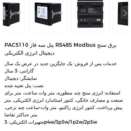
PAC5110 پنل سه فاز RS485 Modbus برق سنج
دیجیتال انرژی الکتریکی
خدمات پس از فروش: یک جایگزین جدید در عرض یک سال
گارانتی: 3 سال
نمایشگر: دیجیتال
نصب: پنل تعبیه شده
استفاده: انرژی سنج چند منظوره، متر وات ساعت، متر برای
صنعت و مصارف خانگی، کنتور استاندارد انرژی الکتریکی، متر
پیش پرداخت، کنتور انرژی راکتیو، متر وات-ساعت چند نرخی،
متر حداکثر تقاضا
تجهیزات الکتریکی: 3p4w/3p3w/1p2w/2p3w