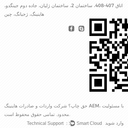
اتاق 407-408، ساختمان 2، ساختمان ژلیان، جاده دوم جینگدو،
هاینینگ، ژجیانگ، چین
حق چاپ؟
شرکت واردات و صادرات هاینینگ AEM، با مسئولیت
تمامی حقوق محفوظ است.
محدود.
وارد شوید
Technical Support ：
Smart Cloud