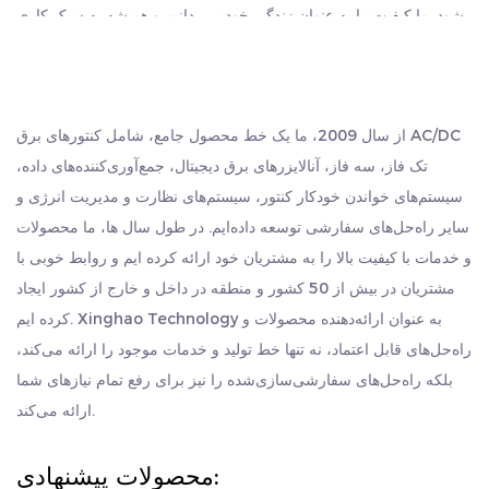
شود. ما کیفیت را به عنوان زندگی خود می دانیم و همیشه به سبک کاری
"صادقانه و عملگرا، پیگیر، کار گروهی و بازی برتر" پایبند هستیم. ما
صمیمانه از مشتریانی از سراسر جهان استقبال می کنیم که از ما بازدید
کنند، به دنبال توسعه مشترک و ایجاد درخشش با هم باشند.
از سال 2009، ما یک خط محصول جامع، شامل کنتورهای برق AC/DC
تک فاز، سه فاز، آنالایزرهای برق دیجیتال، جمع‌آوری‌کننده‌های داده،
سیستم‌های خواندن خودکار کنتور، سیستم‌های نظارت و مدیریت انرژی و
سایر راه‌حل‌های سفارشی توسعه داده‌ایم. در طول سال ها، ما محصولات
و خدمات با کیفیت بالا را به مشتریان خود ارائه کرده ایم و روابط خوبی با
مشتریان در بیش از 50 کشور و منطقه در داخل و خارج از کشور ایجاد
کرده ایم. Xinghao Technology به عنوان ارائه‌دهنده محصولات و
راه‌حل‌های قابل اعتماد، نه تنها خط تولید و خدمات موجود را ارائه می‌کند،
بلکه راه‌حل‌های سفارشی‌سازی‌شده را نیز برای رفع تمام نیازهای شما
ارائه می‌کند.
محصولات پیشنهادی: