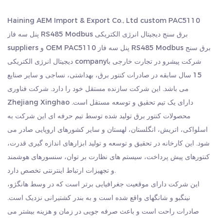
ایمنی و پایداری استفاده را تضمین می کند.
Haining AEM Import & Export Co., Ltd
custom PAC5110
فیلدهای کاربردی
پنل سه فاز RS485 Modbus برق سنج دیجیتال انرژی الکتریکی
این کنتور برق دیجیتال RS485 Modbus به طور گسترده در
OEM PAC5110 پنل سه فاز RS485 Modbus برق سنج
و
suppliers
شرکت پیشرو در تجارت خارجی با
دیجیتال انرژی الکتریکی company
مدیریت انرژی، اتوماسیون صنعتی، مدیریت امکانات عمومی،
15 سال سابقه در صادرات کنتور برق، بهداشتی، نساجی و سایر صنایع
شبکه هوشمند و سایر زمینه ها استفاده می شود. این یک
می باشد. این شرکت سازنده مستقل خود را دارد. شرکت فناوری
تجهیزات ضروری و مهم در سیستم های قدرت مدرن و
Zhejiang Xinghao دارای یک تیم تحقیق و توسعه مستقل است.
اتوماسیون صنعتی است. ویژگی‌های با دقت بالا و چند عملکردی
محصولات کنتور برق تولید شده توسط تیم حرفه ای این شرکت به
آن، کاربران را قادر می‌سازد تا وضعیت عملکرد سیستم قدرت
اسلواکی، اتریش، انگلستان، لهستان و سایر کشورهای اروپایی صادر می
را به طور کامل و دقیق درک کنند، و پشتیبانی قوی برای
شود. این کارخانه در تحقیق و توسعه و تولید ابزارهای اندازه گیری قدرت،
صرفه‌جویی در مصرف انرژی و کاهش انتشار و بهبود بهره‌وری
کنتورهای پیش پرداخت، سیستم های نظارت بر توان، سنسورهای هوشمند
و تجهیزات ارتباط اینترنتی تخصص دارد.
انرژی را فراهم می‌کند.3
این شرکت دارای موقعیت جغرافیایی برتر است که در وسط هانگژو،
نینگبو و شانگهای واقع شده است و به بندر کشتیرانی نزدیک است.
صادرات راحت است و باعث صرفه جویی در زمان و هزینه بیشتر می