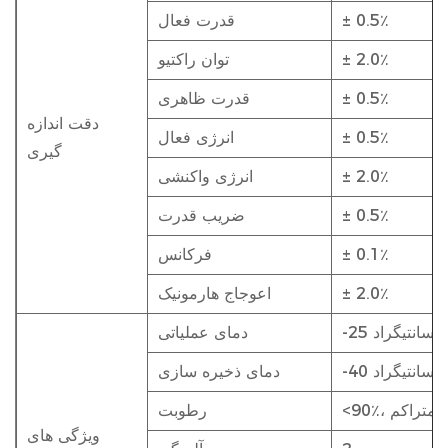
± 0.5٪
قدرت فعال
± 2.0٪
توان راکتیو
± 0.5٪
قدرت ظاهری
دقت اندازه
± 0.5٪
انرژی فعال
گیری
± 2.0٪
انرژی واکنشی
± 0.5٪
ضریب قدرت
± 0.1٪
فرکانس
± 2.0٪
اعوجاج هارمونیک
دمای عملیاتی
دمای ذخیره سازی
، غیر متراکم
رطوبت
ویژگی های